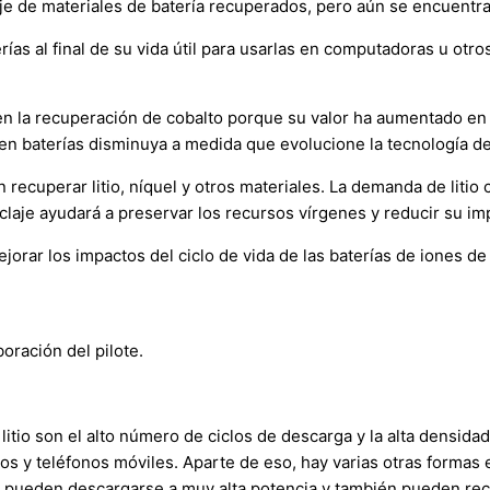
je de materiales de batería recuperados, pero aún se encuentra 
ías al final de su vida útil para usarlas en computadoras u otro
o en la recuperación de cobalto porque su valor ha aumentado e
en baterías disminuya a medida que evolucione la tecnología de
 recuperar litio, níquel y otros materiales. La demanda de litio
ciclaje ayudará a preservar los recursos vírgenes y reducir su i
orar los impactos del ciclo de vida de las baterías de iones de l
oración del pilote.
litio son el alto número de ciclos de descarga y la alta densida
s y teléfonos móviles. Aparte de eso, hay varias otras formas en 
tio pueden descargarse a muy alta potencia y también pueden rec