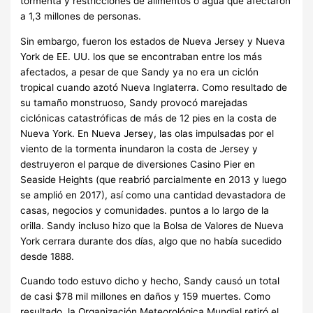
tormenta y restricciones de alimentos o agua que afectaron
a 1,3 millones de personas.
Sin embargo, fueron los estados de Nueva Jersey y Nueva
York de EE. UU. los que se encontraban entre los más
afectados, a pesar de que Sandy ya no era un ciclón
tropical cuando azotó Nueva Inglaterra. Como resultado de
su tamaño monstruoso, Sandy provocó marejadas
ciclónicas catastróficas de más de 12 pies en la costa de
Nueva York.
En Nueva Jersey, las olas impulsadas por el
viento de la tormenta inundaron la costa de Jersey y
destruyeron el parque de diversiones Casino Pier en
Seaside Heights (que reabrió parcialmente en 2013 y luego
se amplió en 2017), así como una cantidad devastadora de
casas, negocios y comunidades. puntos a lo largo de la
orilla. Sandy incluso hizo que la Bolsa de Valores de Nueva
York cerrara durante dos días, algo que no había sucedido
desde 1888.
Cuando todo estuvo dicho y hecho, Sandy causó un total
de casi $78 mil millones en daños y 159 muertes.
Como
resultado, la Organización Meteorológica Mundial retiró el